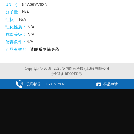
UNII
号：
54A06VV62N
分子量：
N/A
性状：
N/A
理化性质：
N/A
危险等级：
N/A
储存条件：
N/A
产品有效期 :
请联系罗辅医药
Copyright © 2016 - 2021 罗辅医药科技 (上海) 有限公司
沪ICP备16029632号
联系电话：021-51695932
样品申请
犀牛云提供云计算服务