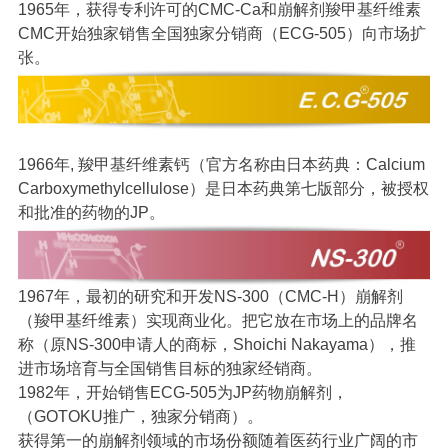
1965
年，获得专利许可的
CMC-Ca
和崩解剂羧甲基纤维素
CMC
开始独家销售全国独家分销商（
ECG-505
）向市场扩
张。
1966
年
,
羧甲基纤维素钙（官方名称由日本药典：
Calcium
Carboxymethylcellulose
）是日本药典第七版部分，被授权
和批准的药物的
JP
。
1967
年，最初的研究和开发
NS-300
（
CMC-H
）崩解剂
（羧甲基纤维素）实现商业化。把它放在市场上的品牌名
称（原
NS-300
申请人的商标，
Shoichi Nakayama
），推
进市场培育与全国销售目标的独家经销商。
1982
年，开始销售
ECG-505
为
JP
药物崩解剂，
（
GOTOKU
推广，独家分销商）。
获得第一的崩解剂领域的市场份额随着医药行业广阔的市