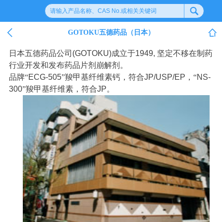
GOTOKU五德药品（日本）
日本五德药品公司
(GOTOKU)
成立于
1949,
坚定不移在制药
行业开发和发布药品片剂崩解剂。
品牌“
ECG-505
”羧甲基纤维素钙，符合
JP/USP/EP
，“
NS-
300
”羧甲基纤维素，符合
JP
。