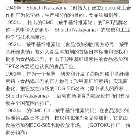
1949
年，
Shoichi Nakayama
（创始人）建立
gotoku
化工合
作推广为化学品，生产和分配的目的，食品添加剂等。
1950
年，
推出的
CMC
（羧甲基纤维素钠）的
T.P.T
品牌名
称（原申请人的商标，
Shoichi Nakayama
）的权威和工业
科学与技术局审批。
1952
年，羧甲基纤维素钠（食品添加剂的官方称号：羧甲
基纤维素钠）被列入食品添加剂的首版日本标准和授权和
批准为食品添加剂。推出了羧甲基纤维素钠的食品添加剂
TPT
名称要经过认真的食品工业。
1961
年，作为一个领导，研究和开发了崩解剂羧甲基纤维
素钙（食品添加剂的官方称号：羧甲基纤维素钙）实现商
业化。把它放在市场的
ECG-505
名称（原申请人的商标，
Shoichi Nakayama
），启动市场培育为独家经销商销售活
动在全国范围内推广。
1963
年，的
CMC-Ca
（羧甲基纤维素钙钙）在食品添加剂
标准第四版日本上市。授权和批准为食品添加剂，它是由
食品添加剂
ECG-505
名称投放市场。（
GOTOKU
推广，独
家分销商）