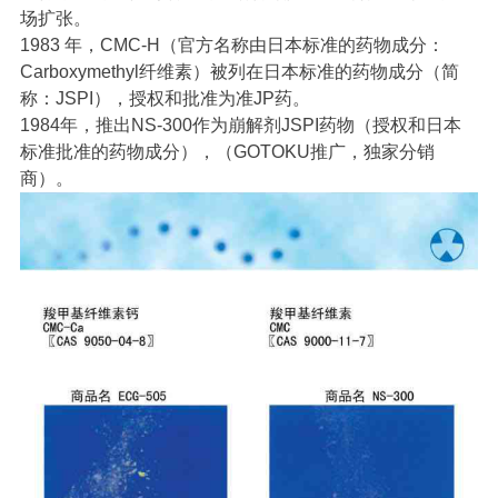
场扩张。
1983
年，
CMC-H
（官方名称由日本标准的药物成分：
Carboxymethyl
纤维素）被列在日本标准的药物成分（简
称：
JSPI
），授权和批准为准
JP
药。
1984年
，
推出
NS-300
作为崩解剂
JSPI
药物（授权和日本
标准批准的药物成分），（
GOTOKU
推广，独家分销
商）。